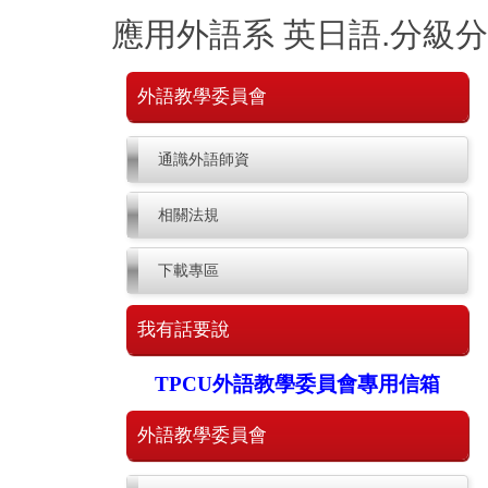
跳
應用外語系 英日語.分級
到
主
要
外語教學委員會
內
容
區
通識外語師資
相關法規
下載專區
我有話要說
TPCU外語教學委員會專用信箱
外語教學委員會