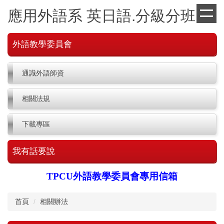
跳
應用外語系 英日語.分級分班
到
主
要
外語教學委員會
內
容
區
通識外語師資
相關法規
下載專區
我有話要說
TPCU外語教學委員會專用信箱
首頁
相關辦法