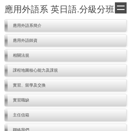
跳
應用外語系 英日語.分級分班
到
主
要
應用外語系簡介
內
容
應用外語師資
區
相關法規
課程地圖核心能力及課規
實習、留學及交換
實習職缺
主任信箱
聯絡我們