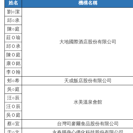
姓名
機構名稱
劉○潔
邱○承
陳○庭
莊Ｏ瑜
大地國際酒店股份有限公司
邱Ｏ承
陳Ｏ庭
康Ｏ銘
李Ｏ翰
郟○希
天成飯店股份有限公司
吳○庭
汪○辰
水美溫泉會館
汪Ｏ辰
吳Ｏ庭
蔡○宜
台灣司麥爾食品股份有限公司
于○文
永春腦身心優化科技股份有限公司