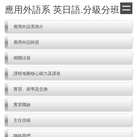
跳
應用外語系 英日語.分級分班
到
主
要
應用外語系簡介
內
容
應用外語師資
區
相關法規
課程地圖核心能力及課規
實習、留學及交換
實習職缺
主任信箱
聯絡我們