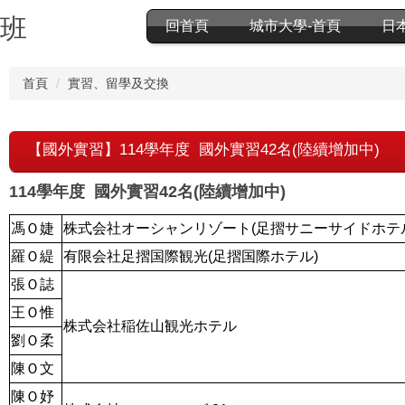
分班
回首頁
城市大學-首頁
日
首頁
實習、留學及交換
【國外實習】114學年度 國外實習42名(陸續增加中)
114學年度
國外實習42名(陸續增加中)
馮Ｏ婕
株式会社オーシャンリゾート(足摺サニーサイドホテ
羅Ｏ緹
有限会社足摺国際観光(足摺国際ホテル)
張Ｏ誌
王Ｏ惟
株式会社稲佐山観光ホテル
劉Ｏ柔
陳Ｏ文
陳Ｏ妤