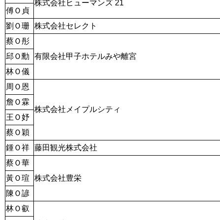
株式会社ヒューマンズ 21
傅Ｏ貞
劉Ｏ珊
株式会社セレクト
蔡Ｏ彤
邱Ｏ勳
有限会社甲子ホテルみや離宮
林Ｏ儀
周Ｏ恩
詹Ｏ霖
株式会社メイプルシティ
王Ｏ妤
蔡Ｏ穎
鍾Ｏ祥
藤田観光株式会社
蔡Ｏ華
黃Ｏ瑄
株式会社豊栄
陳Ｏ諺
林Ｏ叡