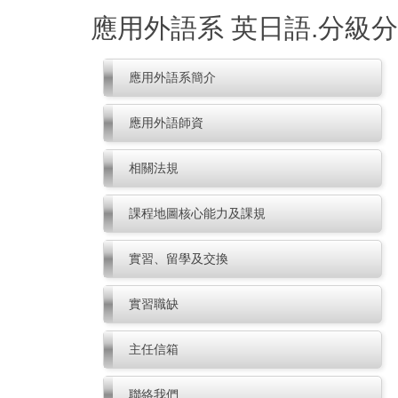
跳
應用外語系 英日語.分級
到
主
要
應用外語系簡介
內
容
應用外語師資
區
相關法規
課程地圖核心能力及課規
實習、留學及交換
實習職缺
主任信箱
聯絡我們