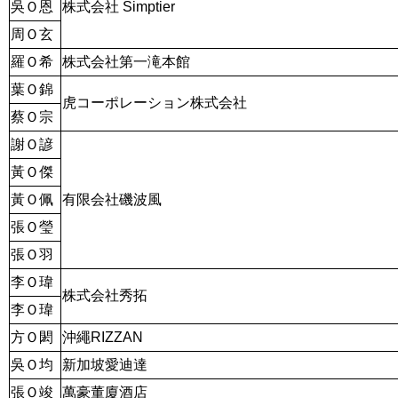
吳Ｏ恩
株式会社 Simptier
周Ｏ玄
羅Ｏ希
株式会社第一滝本館
葉Ｏ錦
虎コーポレーション株式会社
蔡Ｏ宗
謝Ｏ諺
黃Ｏ傑
黃Ｏ佩
有限会社磯波風
張Ｏ瑩
張Ｏ羽
李Ｏ瑋
株式会社秀拓
李Ｏ瑋
方Ｏ閎
沖繩RIZZAN
吳Ｏ均
新加坡愛迪達
張Ｏ竣
萬豪董廈酒店