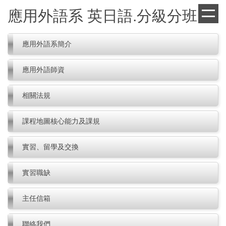
跳
應用外語系 英日語.分級分班
到
主
要
應用外語系簡介
內
容
應用外語師資
區
相關法規
課程地圖核心能力及課規
實習、留學及交換
實習職缺
主任信箱
聯絡我們