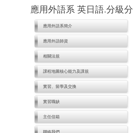
跳
應用外語系 英日語.分級
到
主
要
應用外語系簡介
內
容
應用外語師資
區
相關法規
課程地圖核心能力及課規
實習、留學及交換
實習職缺
主任信箱
聯絡我們