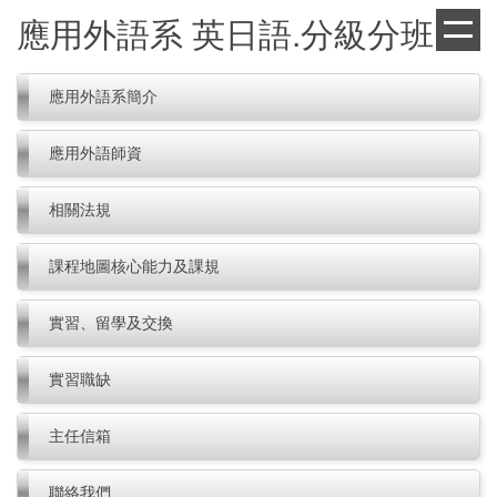
跳
應用外語系 英日語.分級分班
到
主
要
應用外語系簡介
內
容
應用外語師資
區
相關法規
課程地圖核心能力及課規
實習、留學及交換
實習職缺
主任信箱
聯絡我們