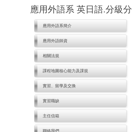
跳
應用外語系 英日語.分級
到
主
要
應用外語系簡介
內
容
應用外語師資
區
相關法規
課程地圖核心能力及課規
實習、留學及交換
實習職缺
主任信箱
聯絡我們