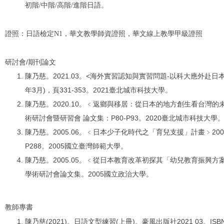
初階/中階/高階/進階日語。
證照：日語檢定N1，華文教學師資證照，華文線上教學甲級證照
研討會/期刊論文
陳乃慈。2021.03。<海外實習認知與實習問題-以科大應外赴日
年3月)，頁331-353。2021臺北城市科技大學。
陳乃慈。2020.10。﹤返鄉與移居：從日本的地方創生看台灣的未來 
術研討會暨研習會 論文集：P80-P93。2020臺北城市科技大學
陳乃慈。2005.06。﹤日本少子化時代之「育兒支援」計畫﹥2005
P288。2005國立臺灣師範大學。
陳乃慈。2005.05。﹤從日本教育改革初探其「幼兒教育振興方案」﹥
學術研討會論文集。2005國立政治大學。
教師專書
陳乃慈(2021)。日語文型練習(上冊)。豪風出版社2021 03。ISBN：