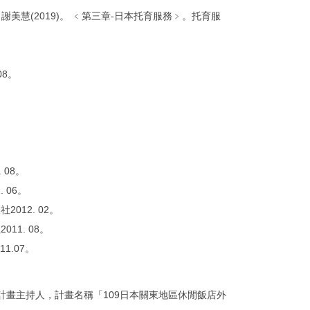
琳, 謝美慧(2019)。 ﹤第三章-日本托育服務﹥。托育服
。
08。
 08。
 06。
012. 02。
11. 08。
1.07。
計畫主持人，計畫名稱「109日本關東地區休閒飯店外