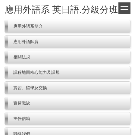
跳
應用外語系 英日語.分級分班
到
主
要
應用外語系簡介
內
容
應用外語師資
區
相關法規
課程地圖核心能力及課規
實習、留學及交換
實習職缺
主任信箱
聯絡我們