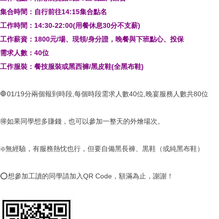
集合時間：自行前往14:15集合點名
工作時間：14:30-22:00(用餐休息30分不支薪)
工作薪資：1800元/場、現領/身分證，晚餐與下班點心、投保
需求人數：40位
工作服裝：餐技服裝或黑西褲/黑皮鞋(全黑布鞋)
🛑01/19分兩個報到時段,每個時段需求人數40位,晚宴服務人數共80位
🉐如果同學想多賺錢，也可以參加一整天的外燴場次。
❇️無經驗，有服務熱忱也行，但要自備黑長褲、黒鞋（或純黑布鞋）
⭕️想參加工讀的同學請加入QR Code，額滿為止，謝謝！